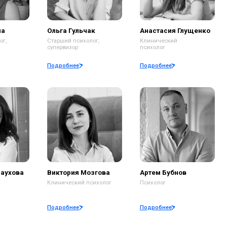
дробнее
Подробнее
иктория Мозгова
Артем Бубнов
инический психолог
Психолог
дробнее
Подробнее