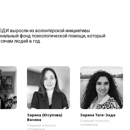
 волонтерской инициативы
 психологической помощи, который
 год.
арина (Юсупова)
Зарина Таги-Заде
асина
Старший психолог,
супервизор
арший психолог,
первизор
дробнее
Подробнее