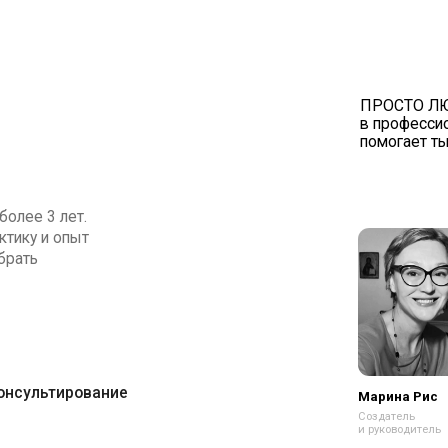
ПРОСТО ЛЮДИ выросли из
в профессиональный фонд
помогает тысячам людей в
 лет.
 опыт
тирование
Марина Рис
З
В
Создатель
и руководитель
Ст
су
Подробнее
По
из