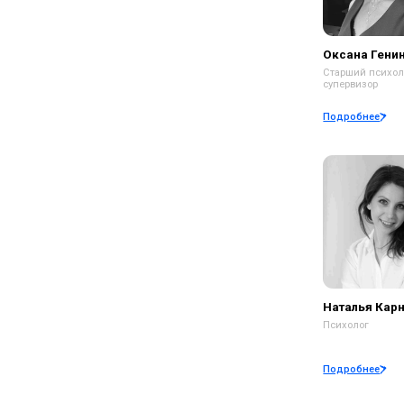
Подробнее
По
Наталья Карнаухова
В
Психолог
Кл
Подробнее
По