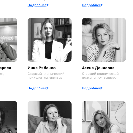
нна Рябенко
Алена Денисова
арший клинический
Старший клинический
ихолог, супервизор
психолог, супервизор
дробнее
Подробнее
льга Гульчак
Анастасия Глущенко
арший психолог,
Клинический
первизор
психолог