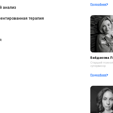
ованная терапия
Байдакова Лариса
И
Старший психолог,
Ст
супервизор
пс
Подробнее
По
Оксана Генина
О
Старший психолог,
Ст
супервизор
су