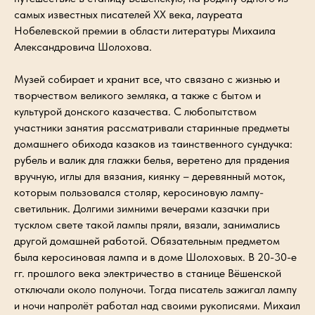
самых известных писателей XX века, лауреата
Нобелевской премии в области литературы Михаила
Александровича Шолохова.
Музей собирает и хранит все, что связано с жизнью и
творчеством великого земляка, а также с бытом и
культурой донского казачества. С любопытством
участники занятия рассматривали старинные предметы
домашнего обихода казаков из таинственного сундучка:
рубель и валик для глажки белья, веретено для прядения
вручную, иглы для вязания, киянку – деревянный моток,
которым пользовался столяр, керосиновую лампу-
светильник. Долгими зимними вечерами казачки при
тусклом свете такой лампы пряли, вязали, занимались
другой домашней работой. Обязательным предметом
была керосиновая лампа и в доме Шолоховых. В 20-30-е
гг. прошлого века электричество в станице Вёшенской
отключали около полуночи. Тогда писатель зажигал лампу
и ночи напролёт работал над своими рукописями. Михаил