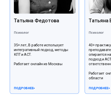
Татьяна Федотова
Татьяна 
Психолог
Психолог
35+ лет, В работе использует
40+ практик
интегративный подход, методы
преподавате
КПТ и АСТ.
опирается н
подход и АСТ
Работает онлайн из Москвы
ответственн
Работает он
области
ПОДРОБНЕЕ
>
ПОДРОБНЕЕ
>
Проекты фонда реализуются при поддержке: