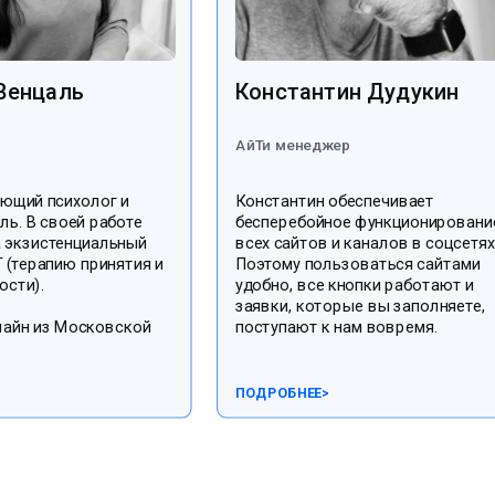
Венцаль
Константин Дудукин
АйТи менеджер
С
НАВИГАЦИЯ ПО САЙТУ
ующий психолог и
Константин обеспечивает
ль. В своей работе
бесперебойное функционировани
Блог
О фонде
а экзистенциальный
всех сайтов и каналов в соцсетях
 (терапию принятия и
Поэтому пользоваться сайтами
Запись
Отзывы
ости).
удобно, все кнопки работают и
Психологи
Помочь фонду
заявки, которые вы заполняете,
П
лайн из Московской
поступают к нам вовремя.
Документы
Помощь при
Проекты
Отчеты
ПОДРОБНЕЕ
>
Правила
А