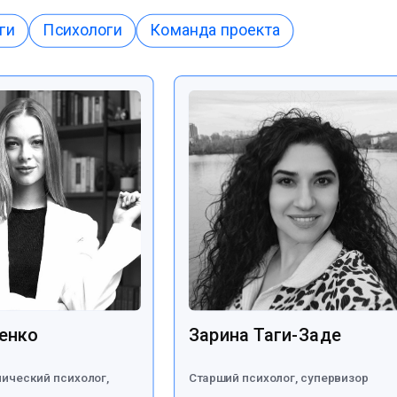
ги
Психологи
Команда проекта
енко
Зарина Таги-Заде
ический психолог,
Старший психолог, супервизор