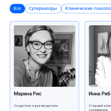
Все
Супервизоры
Клинические психоло
Марина Рис
Инна Ряб
Создатель и руководитель
Старший клин
супервизор