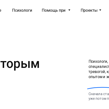
е
Психологи
Помощь при
Проекты
оторым
Психологи,
специалист
тревогой, 
опытом и ж
Сначала ста
уже потом п