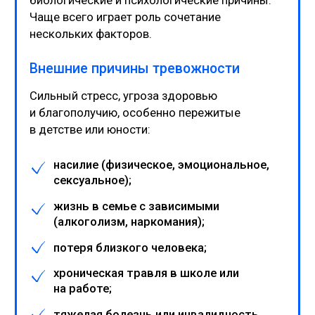
пониженный уровень эндорфинов —
естественных обезболивающих
и «гормонов радости».
Эти нарушения делают человека
неспокойным, взвинченным, боязливым
без объективной причины. Это не
«характер» — это биохимия.
Лечение тревожных расстройств:
как вернуть себе спокойствие?
Попытки героически побороть тревогу
в одиночку редко приводят к успеху. Чем
больше сил вы прикладываете, чтобы
«не думать о плохом», «не зацикливаться» или
«не бояться» — тем с большей навязчивостью
возвращаются неприятные мысли. Это
замкнутый круг.
Психотерапия — ключ к