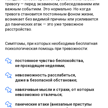
избегание ситуаций, мест
или людей из-за страха.
Причины тревожных
расстройств: почему
возникает тревога?
Тревожные расстройства не возникают
на пустом месте и не являются признаком
слабости или плохого воспитания. Как
и депрессия, они имеют под собой реальные
биологические и психологические причины.
Чаще всего играет роль сочетание
нескольких факторов.
Внешние причины тревожности
Сильный стресс, угроза здоровью
и благополучию, особенно пережитые
в детстве или юности:
насилие (физическое, эмоциональное,
сексуальное);