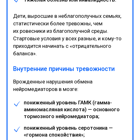
долгосрочной свободе от тревоги
Впервые за годы почувствовать свободу
от тревоги — ни с чем не сравнимое
ощущение. Невероятно, насколько меняет
жизнь банальная уверенность в своих силах
и ноги, которые больше не трясутся под
столом.
Обрести эту «суперспособность» надолго
лучше всего помогает психотерапия.
консультация
Получите помощь
прямо сейчас
Не ждите, пока тревога лишит вас сна,
работы, отношений и радости жизни. Чем
раньше вы обратитесь за помощью, тем
быстрее вздохнете свободно.