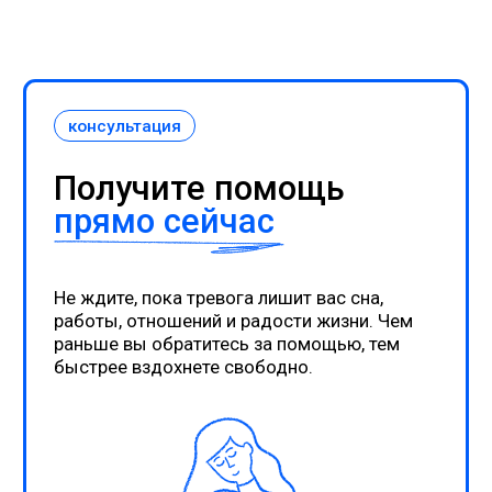
НАВИГАЦИЯ ПО САЙТУ
Блог
О фонде
Отзывы
Запись
Психологи
Помочь фонду
Документы
Помощь при
Проекты
Отчеты
Правила
Связаться
с нами: