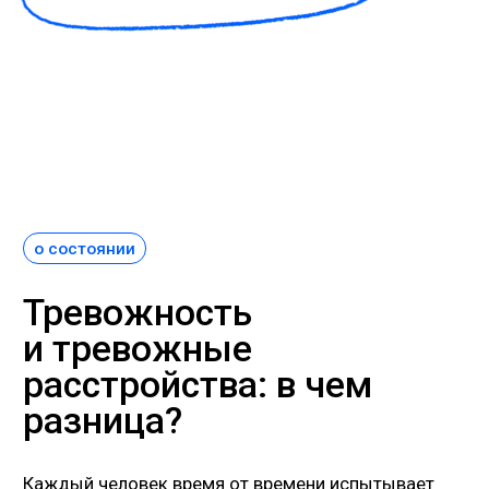
разница?
Каждый человек время от времени испытывает
тревогу — перед экзаменом, собеседованием или
важным событием. Это нормально. Но когда
тревога становится постоянным фоном жизни,
возникает без видимой причины или усиливается
до панических атак — это уже тревожное
расстройство.
Симптомы, при которых необходима бесплатная
психологическая помощь при тревожности:
постоянное чувство беспокойства,
не проходящее неделями;
невозможность расслабиться,
даже в безопасной обстановке;
навязчивые мысли и страхи, от которых
невозможно отвлечься;
панические атаки (внезапные приступы
сильного страха с сердцебиением,
одышкой, головокружением);
нарушения сна из-за «пережевывания»
тревожных мыслей;