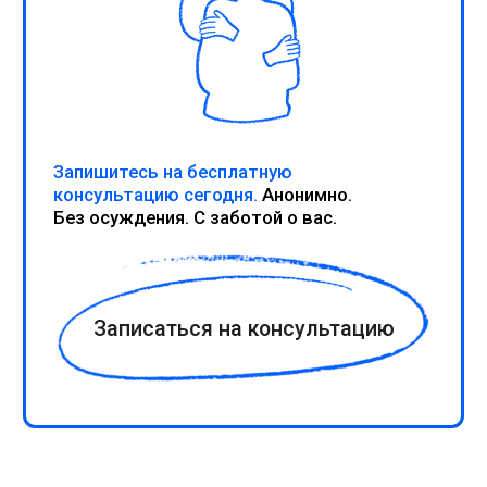
Анна
Мария
Оператор
Старший менеджер
+7 989 164 20 45
WhatsApp
Пишите СМС
Пишите на WhatsApp
Почитать в соцсетях
можно тут:
Псишкола
канал автора проекта - Марины Рис
Стажировка для психологов
канал для коллег
Адрес:
Москва, ул. Вавилова, 48
Проекты фонда реализуются при
поддержке: