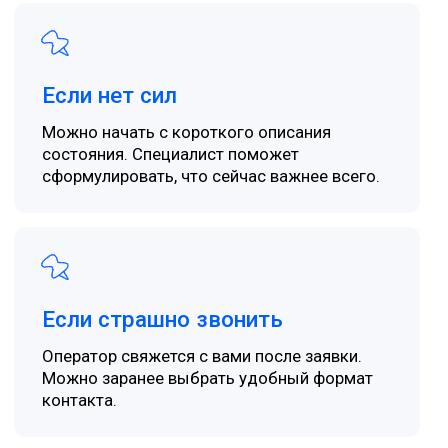
Психологический центр
“
Псипросвет
”
Стажировка для психологов
Просто людей, которые направляют нам
пожертвования
© 2026