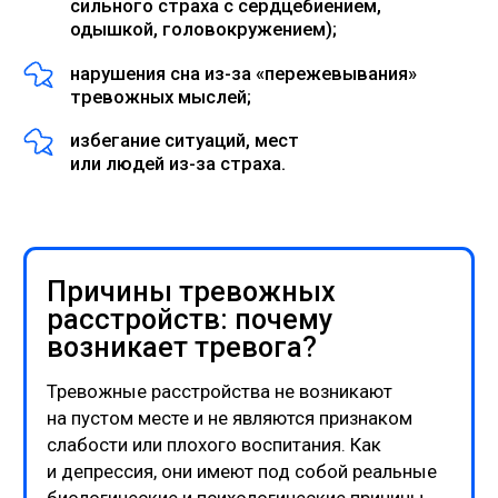
жизнь в семье с зависимыми
(алкоголизм, наркомания);
потеря близкого человека;
хроническая травля в школе или
на работе;
тяжелая болезнь или инвалидность.
Дети, выросшие в неблагополучных семьях,
статистически более тревожны, чем
их ровесники из благополучной среды.
Стартовые условия у всех разные, и кому-то
приходится начинать с «отрицательного
баланса».
Внутренние причины тревожности
Врожденные нарушения обмена
нейромедиаторов в мозге:
пониженный уровень ГАМК (гамма-
аминомасляная кислота) — основного
тормозного нейромедиатора;
пониженный уровень серотонина —
«гормона спокойствия»;