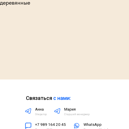
 деревянные
вязаться
с нами:
Анна
Мария
Оператор
Старший менеджер
+7 989 164 20 45
WhatsApp
Пишите СМС
Пишите на WhatsApp
очитать в соцсетях
можно тут:
Псишкола
канал автора проекта - Марины Рис
Стажировка для психологов
канал для коллег
дрес: