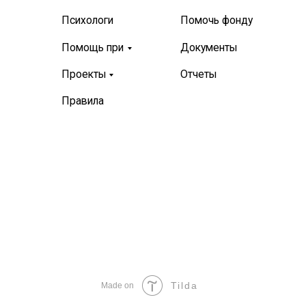
Tilda
Made on