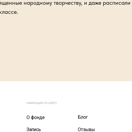
ященные народному творчеству, и даже расписали
классе.
С
НАВИГАЦИЯ ПО САЙТУ
Блог
О фонде
Запись
Отзывы
Психологи
Помочь фонду
П
Документы
Помощь при
Проекты
Отчеты
Правила
А