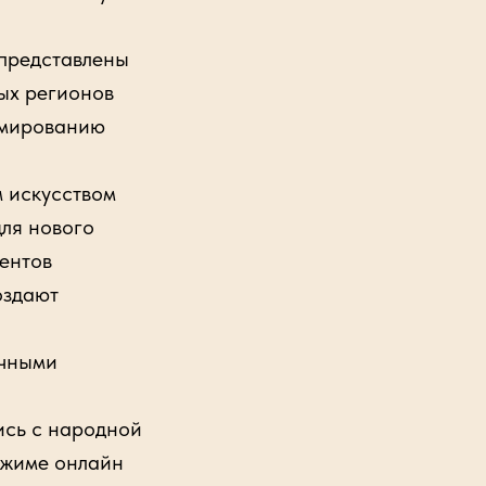
представлены
ых регионов
рмированию
 искусством
для нового
ментов
оздают
ичными
сь с народной
ежиме онлайн