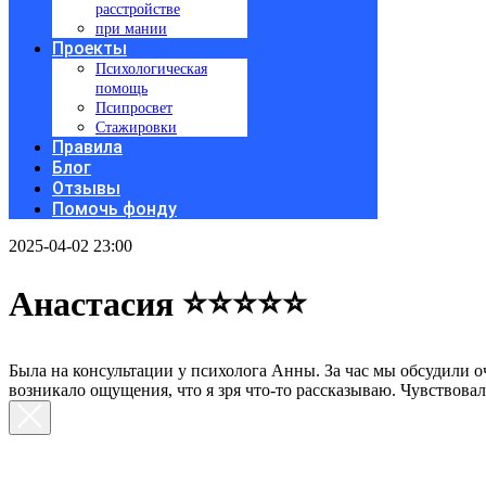
расстройстве
при мании
Проекты
Психологическая
помощь
Псипросвет
Стажировки
Правила
Блог
Отзывы
Помочь фонду
2025-04-02 23:00
Анастасия ⭐⭐⭐⭐⭐
Была на консультации у психолога Анны. За час мы обсудили о
возникало ощущения, что я зря что-то рассказываю. Чувствова