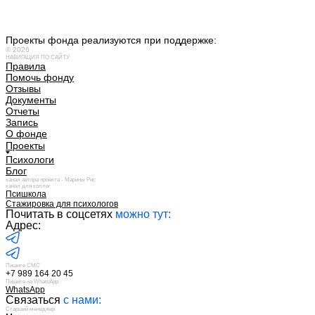
Проекты фонда реализуются при поддержке:
© 2026
НАВИГАЦИЯ ПО САЙТУ
Правила
Помочь фонду
Отзывы
Документы
Отчеты
Запись
О фонде
Проекты
Психологи
Блог
канал автора проекта - Марины Рис
канал для коллег
Псишкола
Стажировка для психологов
Почитать в соцсетях
можно тут:
Адрес:
Пишите СМС
+7 989 164 20 45
Пишите на WhatsApp
WhatsApp
Связаться
с нами:
Старший менеджер